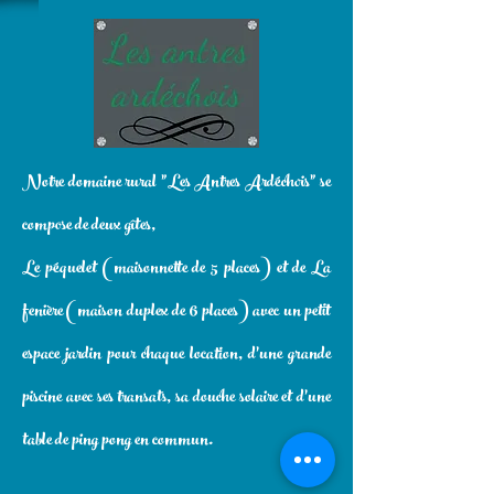
Notre domaine rural "Les Antres Ardéchois" se
compose de deux gîtes,
Le péquelet (maisonnette de 5 places) et de La
fenière (maison duplex de 6 places) avec un petit
espace jardin pour chaque location, d'une grande
piscine avec ses transats, sa douche solaire et d'une
table de ping pong en commun.