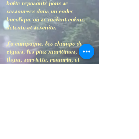
halte reposante pour se
ressourcer dans un cadre
bucolique où se mêlent calme,
détente et sérénité.
La campagne, les champs de
vignes, les pins maritimes,
thym, sarriette, romarin, et
cigales vous détendront au bord
de la piscine, ou dans le jardin.
Les nombreux sentiers de
randonnées, tout près des gîtes
permettent de s'évader.
Seul, en couple ou en famille,
pour un séjour découverte, des