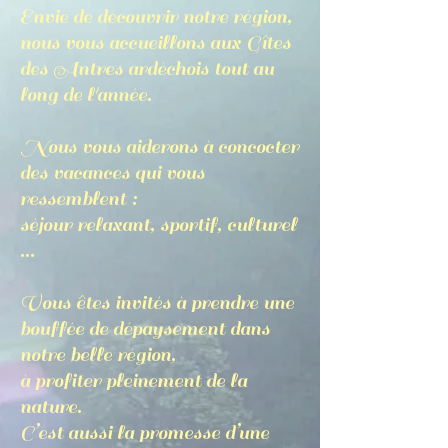
Envie de découvrir notre région,
nous vous accueillons aux Gîtes
des Antres ardéchois tout au
long de l'année.
Nous vous aiderons à concocter
des vacances qui vous
ressemblent :
séjour relaxant, sportif, culturel
…
Vous êtes invités à prendre une
bouffée de dépaysement dans
notre belle région,
à profiter pleinement de la
nature.
C’est aussi la promesse d’une