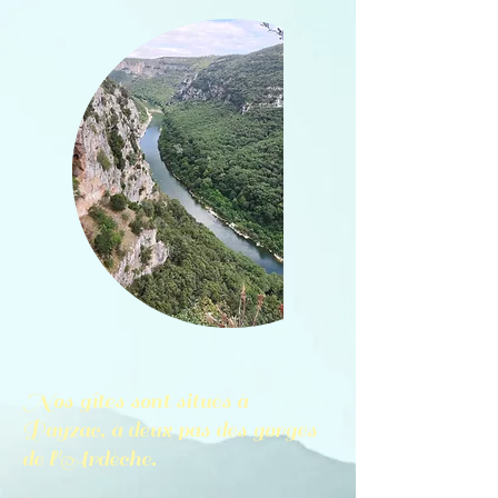
Nos gîtes sont situés à
Payzac, à deux pas des gorges
de l'Ardèche.